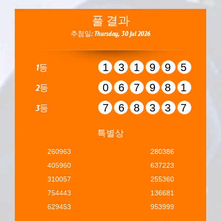
풀 결과
추첨일: Thursday, 30 Jul 2026
131995
1등
067981
2등
768337
3등
특별상
260963
280386
405960
637223
310057
255360
754443
136681
629453
953999