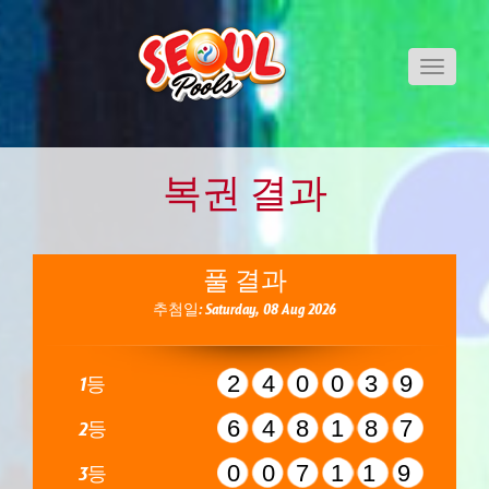
Toggle
navigati
복권 결과
풀 결과
추첨일: Saturday, 08 Aug 2026
240039
1등
648187
2등
007119
3등