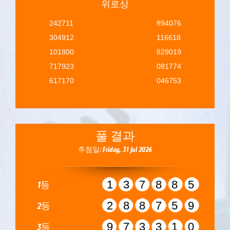
위로상
242711
894076
304912
116618
101800
829019
717923
081774
617170
046753
풀 결과
추첨일: Friday, 31 Jul 2026
137885
1등
288759
2등
973310
3등