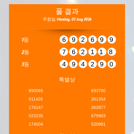
풀 결과
추첨일: Monday, 03 Aug 2026
692699
1등
762118
2등
494290
3등
특별상
890065
693700
011428
201354
176147
262877
023235
679903
174504
520981