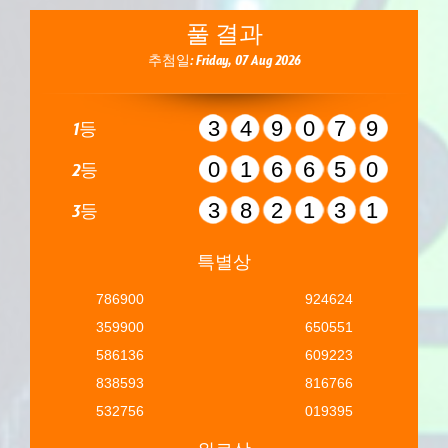
풀 결과
추첨일: Friday, 07 Aug 2026
349079
1등
016650
2등
382131
3등
특별상
786900
924624
359900
650551
586136
609223
838593
816766
532756
019395