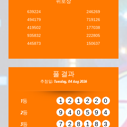
위로상
639224
246269
494179
719126
419502
177038
935832
222805
445873
150637
풀 결과
추첨일: Tuesday, 04 Aug 2026
121220
1등
940594
2등
728183
3등