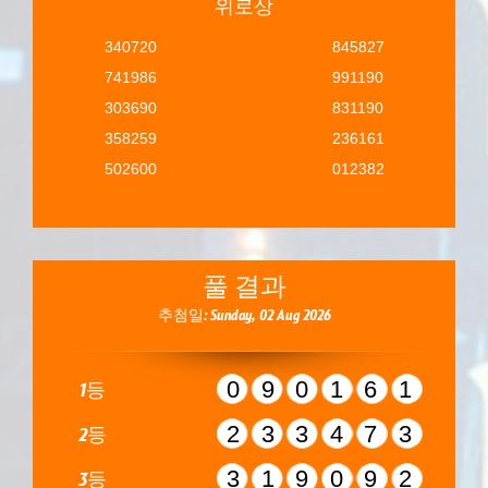
위로상
340720
845827
741986
991190
303690
831190
358259
236161
502600
012382
풀 결과
추첨일: Sunday, 02 Aug 2026
090161
1등
233473
2등
319092
3등