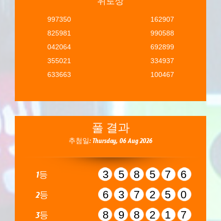
위로상
997350
162907
825981
990588
042064
692899
355021
334937
633663
100467
풀 결과
추첨일: Thursday, 06 Aug 2026
358576
1등
637250
2등
898217
3등