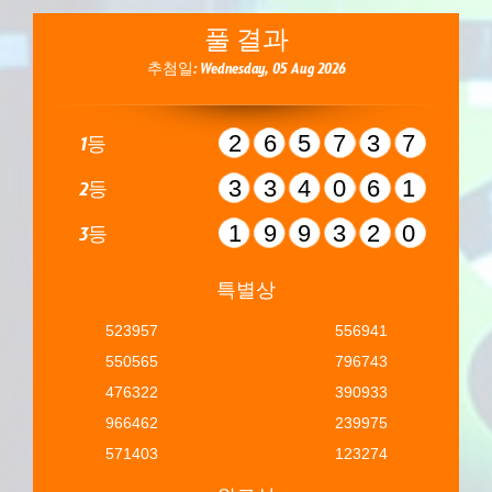
풀 결과
추첨일: Wednesday, 05 Aug 2026
265737
1등
334061
2등
199320
3등
특별상
523957
556941
550565
796743
476322
390933
966462
239975
571403
123274